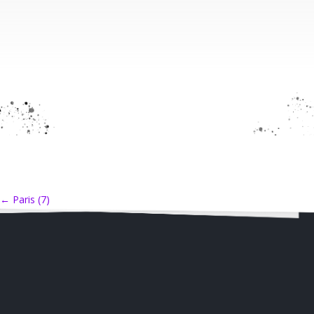
←
Paris (7)