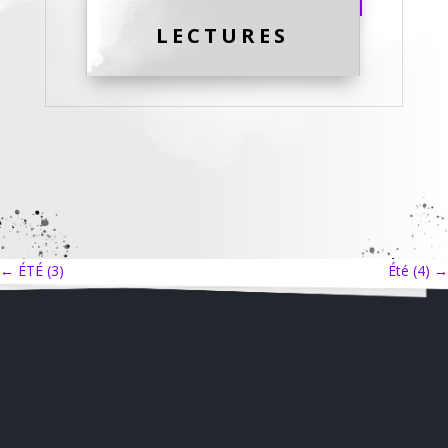
LECTURES
←
ÉTÉ (3)
Été (4)
→