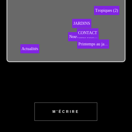
Tropiques (2)
JARDINS
Printemps au ja...
CONTACT
Nouvelles réco...
Actualités
M'ÉCRIRE