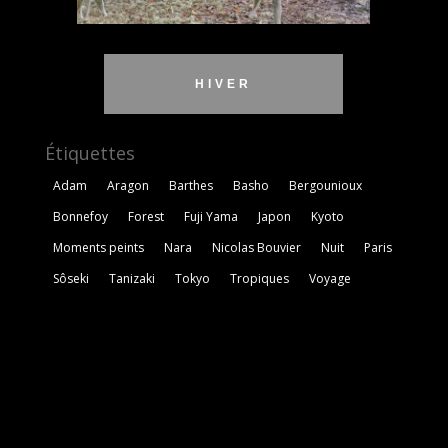
HIVER
Étiquettes
Adam
Aragon
Barthes
Basho
Bergounioux
Bonnefoy
Forest
Fuji Yama
Japon
Kyoto
Moments peints
Nara
Nicolas Bouvier
Nuit
Paris
Sôseki
Tanizaki
Tokyo
Tropiques
Voyage