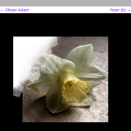
←
Olivier Adam
hiver (6)
→