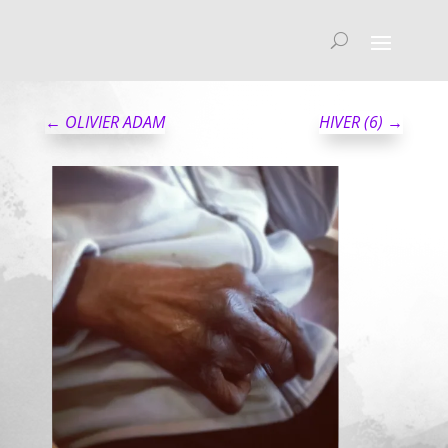
←
OLIVIER ADAM
HIVER (6)
→