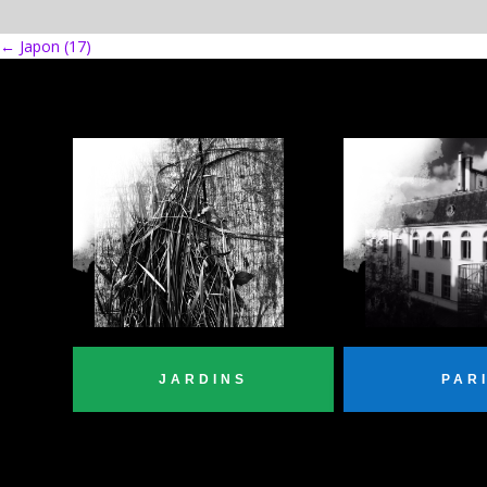
←
Japon (17)
JARDINS
PAR