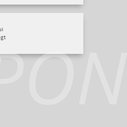
ui
APON
igt