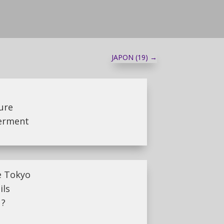
JAPON (19)
→
ure
ferment
e Tokyo
ils
 ?