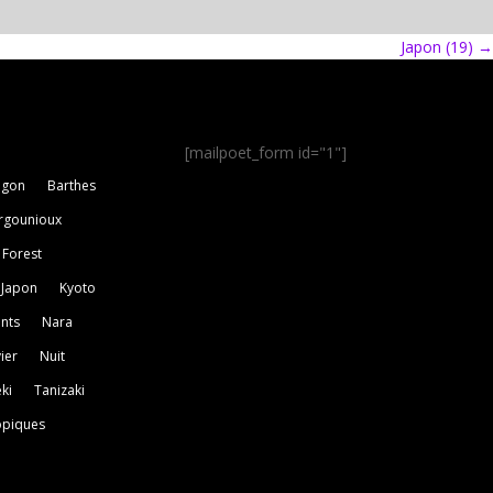
Japon (19)
→
s
[mailpoet_form id="1"]
agon
Barthes
rgounioux
Forest
Japon
Kyoto
nts
Nara
ier
Nuit
ki
Tanizaki
opiques