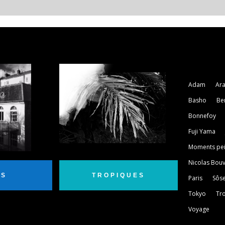
Étiquette
Adam
Ar
Basho
Be
Bonnefoy
Fuji Yama
Moments pei
Nicolas Bouv
IS
TROPIQUES
Paris
Sôse
Tokyo
Tr
Voyage