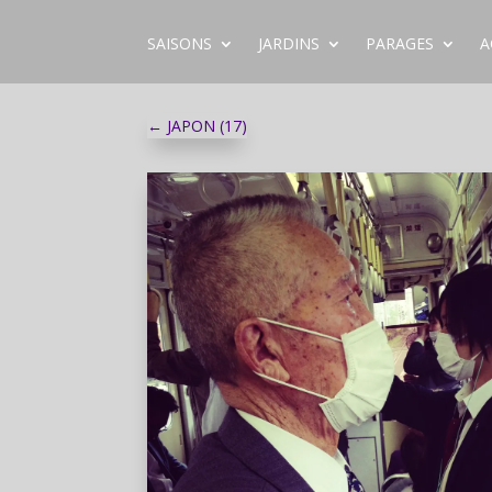
SAISONS
JARDINS
PARAGES
A
←
JAPON (17)